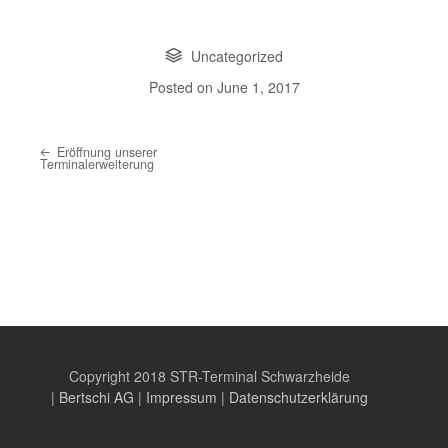
Uncategorized
Posted on
June 1, 2017
Eröffnung unserer
Post navigation
Terminalerweiterung
Copyright 2018 STR-Terminal Schwarzheide
|
Bertschi AG
|
Impressum
|
Datenschutzerklärung